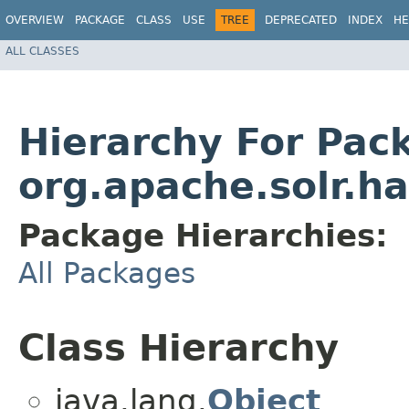
OVERVIEW
PACKAGE
CLASS
USE
TREE
DEPRECATED
INDEX
HE
ALL CLASSES
Hierarchy For Pac
org.apache.solr.h
Package Hierarchies:
All Packages
Class Hierarchy
java.lang.
Object